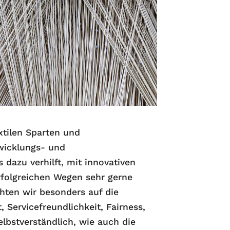
xtilen Sparten und
wicklungs- und
dazu verhilft, mit innovativen
folgreichen Wegen sehr gerne
hten wir besonders auf die
, Servicefreundlichkeit, Fairness,
lbstverständlich, wie auch die