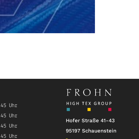
:
45
Uhr
:
45
Uhr
Hofer Straße 41-43
:
45
Uhr
95197 Schauenstein
:
45
Uhr